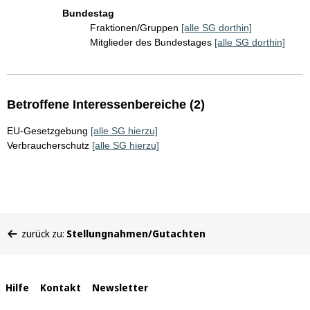
Bundestag
Fraktionen/Gruppen
[alle SG dorthin]
Mitglieder des Bundestages
[alle SG dorthin]
Betroffene Interessenbereiche (2)
EU-Gesetzgebung
[alle SG hierzu]
Verbraucherschutz
[alle SG hierzu]
Sie
zurück zu:
Stellungnahmen/Gutachten
befinden
sich
hier:
Interne
Hilfe
Kontakt
Newsletter