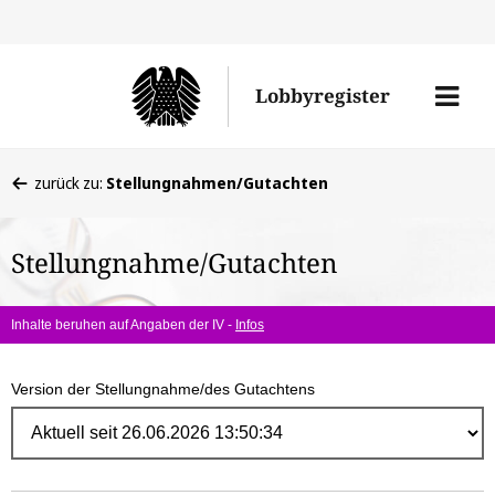
Direk
zum
Men
Lobbyregister
Inhal
öffne
Sie
zurück zu:
Stellungnahmen/Gutachten
befinden
sich
Stellungnahme/Gutachten
hier:
Inhalte beruhen auf Angaben der IV -
Infos
Version der Stellungnahme/des Gutachtens