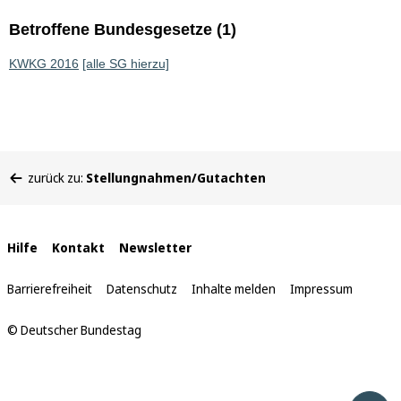
Betroffene Bundesgesetze (1)
KWKG 2016
[alle SG hierzu]
Sie
zurück zu:
Stellungnahmen/Gutachten
befinden
sich
hier:
Interne
Hilfe
Kontakt
Newsletter
Links
Barrierefreiheit
Datenschutz
Inhalte melden
Impressum
© Deutscher Bundestag