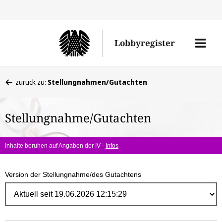
Direk
zum
Men
Lobbyregister
Inhal
öffne
Sie
zurück zu:
Stellungnahmen/Gutachten
befinden
sich
Stellungnahme/Gutachten
hier:
Inhalte beruhen auf Angaben der IV -
Infos
Version der Stellungnahme/des Gutachtens