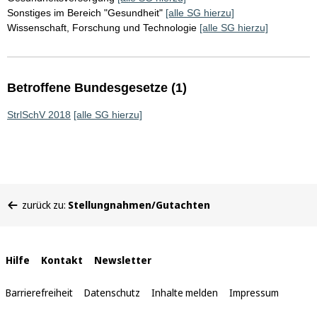
Sonstiges im Bereich "Gesundheit"
[alle SG hierzu]
Wissenschaft, Forschung und Technologie
[alle SG hierzu]
Betroffene Bundesgesetze (1)
StrlSchV 2018
[alle SG hierzu]
Sie
zurück zu:
Stellungnahmen/Gutachten
befinden
sich
hier:
Interne
Hilfe
Kontakt
Newsletter
Links
Barrierefreiheit
Datenschutz
Inhalte melden
Impressum