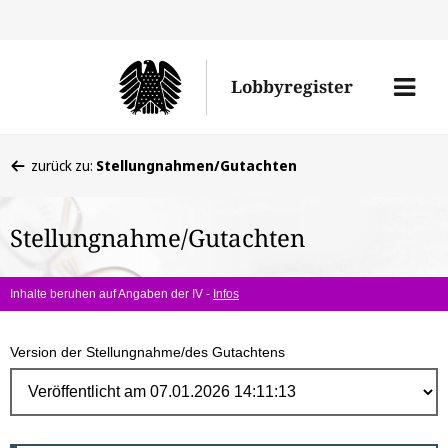
Direk
zum
Men
Lobbyregister
Inhal
öffne
Sie
zurück zu:
Stellungnahmen/Gutachten
befinden
sich
Stellungnahme/Gutachten
hier:
Inhalte beruhen auf Angaben der IV -
Infos
Version der Stellungnahme/des Gutachtens