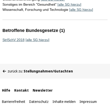
Sonstiges im Bereich "Gesundheit"
[alle SG hierzu]
Wissenschaft, Forschung und Technologie
[alle SG hierzu]
Betroffene Bundesgesetze (1)
StrlSchV 2018
[alle SG hierzu]
Sie
zurück zu:
Stellungnahmen/Gutachten
befinden
sich
hier:
Interne
Hilfe
Kontakt
Newsletter
Links
Barrierefreiheit
Datenschutz
Inhalte melden
Impressum