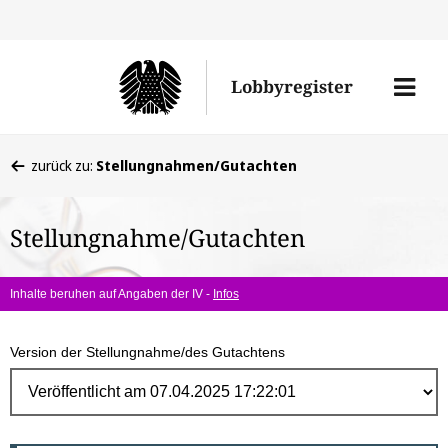
Direk
zum
Men
Lobbyregister
Inhal
öffne
Sie
zurück zu:
Stellungnahmen/Gutachten
befinden
sich
Stellungnahme/Gutachten
hier:
Inhalte beruhen auf Angaben der IV -
Infos
Version der Stellungnahme/des Gutachtens