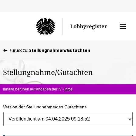
Direk
zum
Men
Lobbyregister
Inhal
öffne
Sie
zurück zu:
Stellungnahmen/Gutachten
befinden
sich
Stellungnahme/Gutachten
hier:
Inhalte beruhen auf Angaben der IV -
Infos
Version der Stellungnahme/des Gutachtens