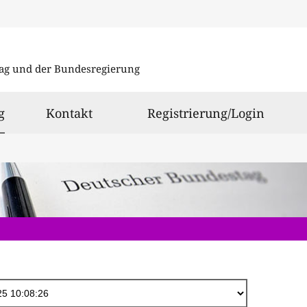
Direkt
zum
ag und der Bundesregierung
Inhalt
ausgewählt
g
Kontakt
Registrierung/Login