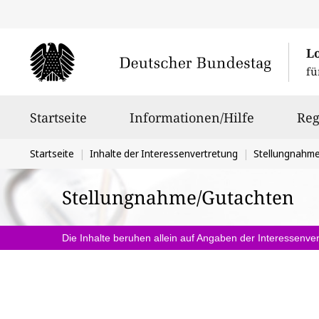
L
fü
Hauptnavigation
Startseite
Informationen/Hilfe
Reg
Sie
Startseite
Inhalte der Interessenvertretung
Stellungnahm
befinden
Stellungnahme/Gutachten
sich
hier:
Die Inhalte beruhen allein auf Angaben der Interessenver