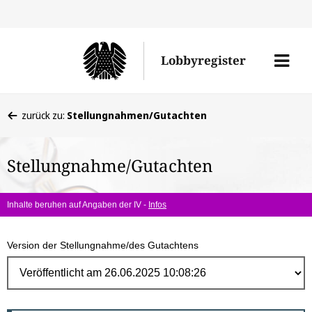
Direk
zum
Men
Lobbyregister
Inhal
öffne
Sie
zurück zu:
Stellungnahmen/Gutachten
befinden
sich
Stellungnahme/Gutachten
hier:
Inhalte beruhen auf Angaben der IV -
Infos
Version der Stellungnahme/des Gutachtens