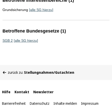
Betroffene Interessenbereiche (1)
Grundsicherung
[alle SG hierzu]
Betroffene Bundesgesetze (1)
SGB 2
[alle SG hierzu]
Sie
zurück zu:
Stellungnahmen/Gutachten
befinden
sich
hier:
Interne
Hilfe
Kontakt
Newsletter
Links
Barrierefreiheit
Datenschutz
Inhalte melden
Impressum