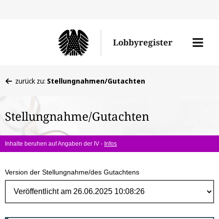
Direk
zum
Men
Lobbyregister
Inhal
öffne
Sie
zurück zu:
Stellungnahmen/Gutachten
befinden
sich
Stellungnahme/Gutachten
hier:
Inhalte beruhen auf Angaben der IV -
Infos
Version der Stellungnahme/des Gutachtens