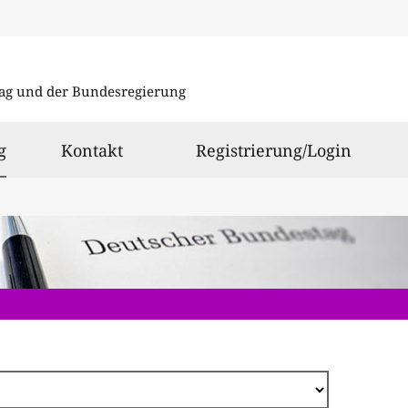
Direkt
zum
ag und der Bundesregierung
Inhalt
ausgewählt
g
Kontakt
Registrierung/Login