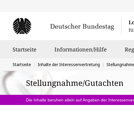
L
fü
Hauptnavigation
Startseite
Informationen/Hilfe
Reg
Sie
Startseite
Inhalte der Interessenvertretung
Stellungnahm
befinden
Stellungnahme/Gutachten
sich
hier:
Die Inhalte beruhen allein auf Angaben der Interessenver