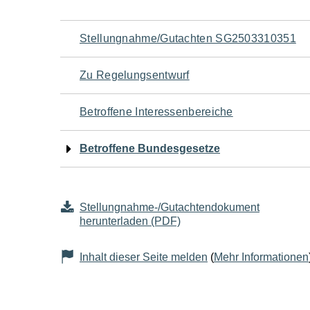
Navigation
Stellungnahme/Gutachten SG2503310351
für
Zu Regelungsentwurf
den
Betroffene Interessenbereiche
Seiteninhalt
Betroffene Bundesgesetze
Stellungnahme-/Gutachtendokument
herunterladen (PDF)
Inhalt dieser Seite melden
(
Mehr Informationen