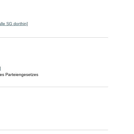
alle SG dorthin]
]
des Parteiengesetzes