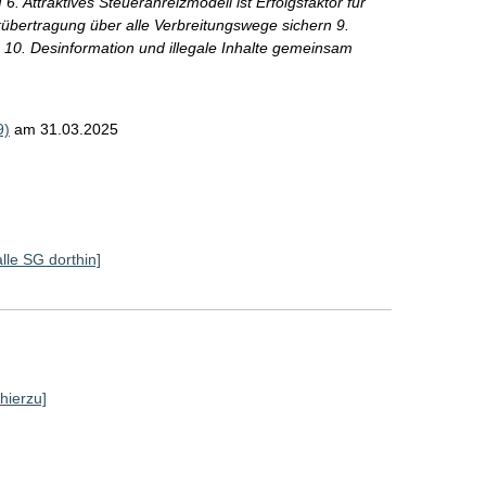
. Attraktives Steueranreizmodell ist Erfolgsfaktor für
übertragung über alle Verbreitungswege sichern 9.
10. Desinformation und illegale Inhalte gemeinsam
9)
am 31.03.2025
alle SG dorthin]
 hierzu]