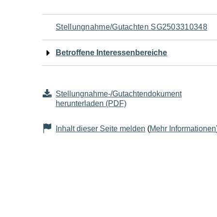
Navigation
Stellungnahme/Gutachten SG2503310348
für
Betroffene Interessenbereiche
den
Seiteninhalt
Stellungnahme-/Gutachtendokument
herunterladen (PDF)
Inhalt dieser Seite melden
(
Mehr Informationen