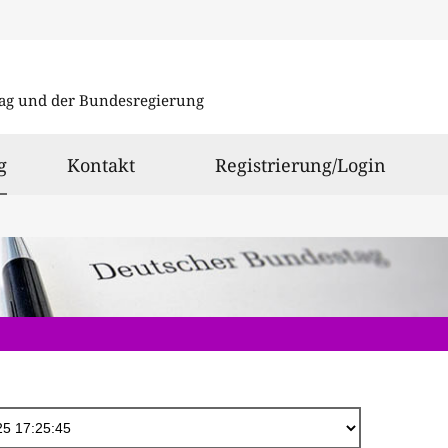
Direkt
zum
ag und der Bundesregierung
Inhalt
ausgewählt
g
Kontakt
Registrierung/Login