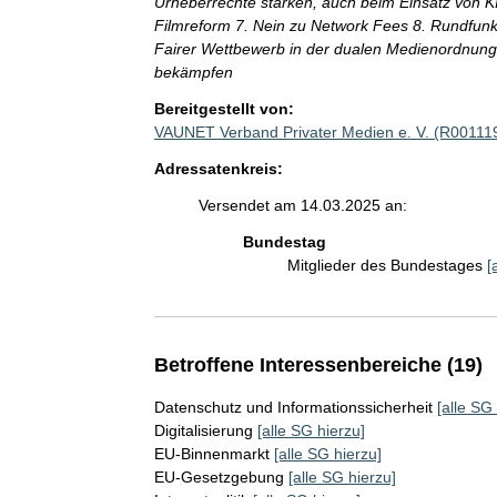
Urheberrechte stärken, auch beim Einsatz von KI 6
Filmreform 7. Nein zu Network Fees 8. Rundfunk
Fairer Wettbewerb in der dualen Medienordnung 
bekämpfen
Bereitgestellt von:
VAUNET Verband Privater Medien e. V. (R00111
Adressatenkreis:
Versendet am 14.03.2025 an:
Bundestag
Mitglieder des Bundestages
[
Betroffene Interessenbereiche (19)
Datenschutz und Informationssicherheit
[alle SG
Digitalisierung
[alle SG hierzu]
EU-Binnenmarkt
[alle SG hierzu]
EU-Gesetzgebung
[alle SG hierzu]