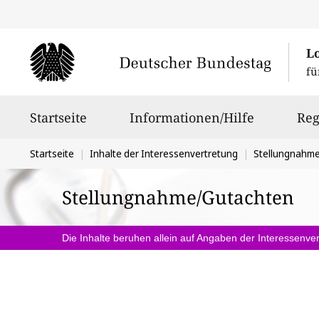
L
fü
Hauptnavigation
Startseite
Informationen/Hilfe
Reg
Sie
Startseite
Inhalte der Interessenvertretung
Stellungnahm
befinden
Stellungnahme/Gutachten
sich
hier:
Die Inhalte beruhen allein auf Angaben der Interessenver