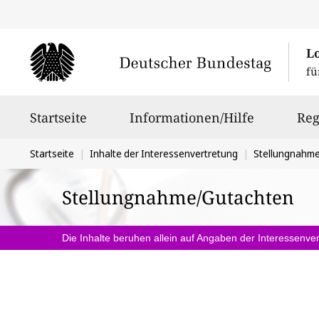
L
fü
Hauptnavigation
Startseite
Informationen/Hilfe
Reg
Sie
Startseite
Inhalte der Interessenvertretung
Stellungnahm
befinden
Stellungnahme/Gutachten
sich
hier:
Die Inhalte beruhen allein auf Angaben der Interessenver