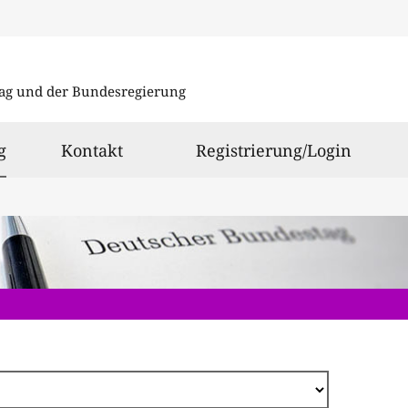
Direkt
zum
ag und der Bundesregierung
Inhalt
ausgewählt
g
Kontakt
Registrierung/Login