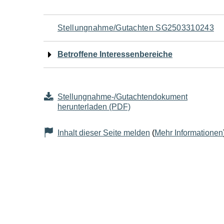
Navigation
Stellungnahme/Gutachten SG2503310243
für
Betroffene Interessenbereiche
den
Seiteninhalt
Stellungnahme-/Gutachtendokument
herunterladen (PDF)
Inhalt dieser Seite melden
(
Mehr Informationen