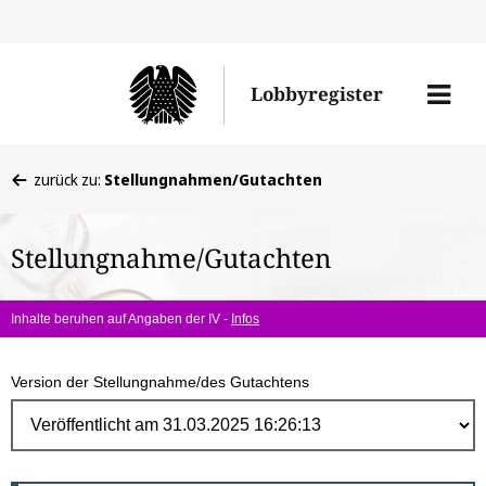
Direk
zum
Men
Lobbyregister
Inhal
öffne
Sie
zurück zu:
Stellungnahmen/Gutachten
befinden
sich
Stellungnahme/Gutachten
hier:
Inhalte beruhen auf Angaben der IV -
Infos
Version der Stellungnahme/des Gutachtens