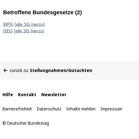
Betroffene Bundesgesetze (2)
WPG
[alle SG hierzu]
GEG
[alle SG hierzu]
Sie
zurück zu:
Stellungnahmen/Gutachten
befinden
sich
hier:
Interne
Hilfe
Kontakt
Newsletter
Links
Barrierefreiheit
Datenschutz
Inhalte melden
Impressum
© Deutscher Bundestag