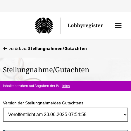
Direk
zum
Men
Lobbyregister
Inhal
öffne
Sie
zurück zu:
Stellungnahmen/Gutachten
befinden
sich
Stellungnahme/Gutachten
hier:
Inhalte beruhen auf Angaben der IV -
Infos
Version der Stellungnahme/des Gutachtens