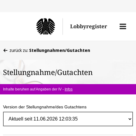
Direk
zum
Men
Lobbyregister
Inhal
öffne
Sie
zurück zu:
Stellungnahmen/Gutachten
befinden
sich
Stellungnahme/Gutachten
hier:
Inhalte beruhen auf Angaben der IV -
Infos
Version der Stellungnahme/des Gutachtens