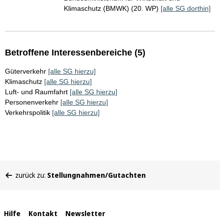
Klimaschutz (BMWK) (20. WP)
[alle SG dorthin]
Betroffene Interessenbereiche (5)
Güterverkehr
[alle SG hierzu]
Klimaschutz
[alle SG hierzu]
Luft- und Raumfahrt
[alle SG hierzu]
Personenverkehr
[alle SG hierzu]
Verkehrspolitik
[alle SG hierzu]
Sie
zurück zu:
Stellungnahmen/Gutachten
befinden
sich
hier:
Interne
Hilfe
Kontakt
Newsletter