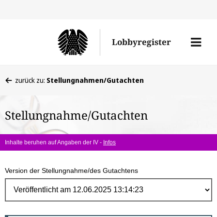
Direk
zum
Men
Lobbyregister
Inhal
öffne
Sie
zurück zu:
Stellungnahmen/Gutachten
befinden
sich
Stellungnahme/Gutachten
hier:
Inhalte beruhen auf Angaben der IV -
Infos
Version der Stellungnahme/des Gutachtens