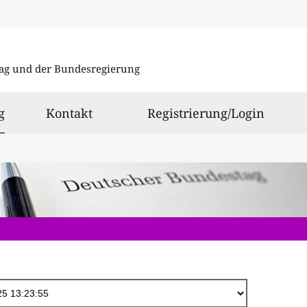
Direkt
zum
ag und der Bundesregierung
Inhalt
ausgewählt
g
Kontakt
Registrierung/Login