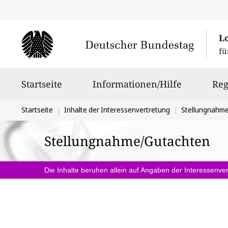
L
fü
Hauptnavigation
Startseite
Informationen/Hilfe
Reg
Sie
Startseite
Inhalte der Interessenvertretung
Stellungnahm
befinden
Stellungnahme/Gutachten
sich
hier:
Die Inhalte beruhen allein auf Angaben der Interessenver