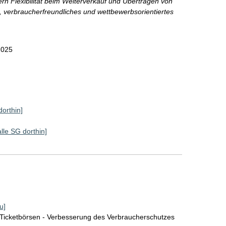
 Flexibilität beim Weiterverkauf und Übertragen von
, verbraucherfreundliches und wettbewerbsorientiertes
2025
dorthin]
alle SG dorthin]
u]
Ticketbörsen - Verbesserung des Verbraucherschutzes