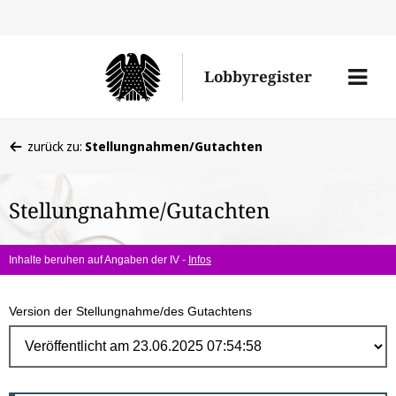
Direk
zum
Men
Lobbyregister
Inhal
öffne
Sie
zurück zu:
Stellungnahmen/Gutachten
befinden
sich
Stellungnahme/Gutachten
hier:
Inhalte beruhen auf Angaben der IV -
Infos
Version der Stellungnahme/des Gutachtens