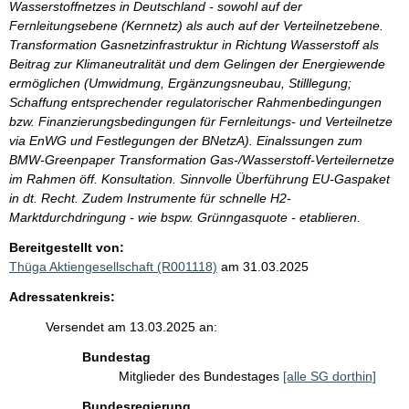
Wasserstoffnetzes in Deutschland - sowohl auf der
Fernleitungsebene (Kernnetz) als auch auf der Verteilnetzebene.
Transformation Gasnetzinfrastruktur in Richtung Wasserstoff als
Beitrag zur Klimaneutralität und dem Gelingen der Energiewende
ermöglichen (Umwidmung, Ergänzungsneubau, Stilllegung;
Schaffung entsprechender regulatorischer Rahmenbedingungen
bzw. Finanzierungsbedingungen für Fernleitungs- und Verteilnetze
via EnWG und Festlegungen der BNetzA). Einalssungen zum
BMW-Greenpaper Transformation Gas-/Wasserstoff-Verteilernetze
im Rahmen öff. Konsultation. Sinnvolle Überführung EU-Gaspaket
in dt. Recht. Zudem Instrumente für schnelle H2-
Marktdurchdringung - wie bspw. Grünngasquote - etablieren.
Bereitgestellt von:
Thüga Aktiengesellschaft (R001118)
am 31.03.2025
Adressatenkreis:
Versendet am 13.03.2025 an:
Bundestag
Mitglieder des Bundestages
[alle SG dorthin]
Bundesregierung