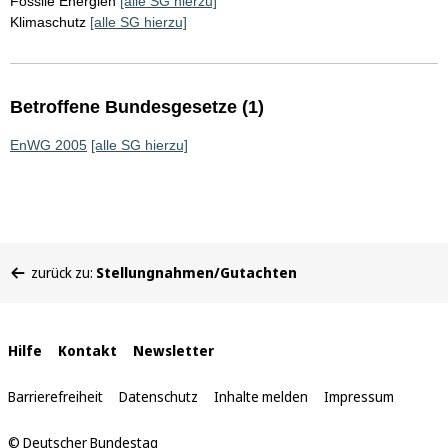
Fossile Energien
[alle SG hierzu]
Klimaschutz
[alle SG hierzu]
Betroffene Bundesgesetze (1)
EnWG 2005
[alle SG hierzu]
Sie
zurück zu:
Stellungnahmen/Gutachten
befinden
sich
hier:
Interne
Hilfe
Kontakt
Newsletter
Links
Barrierefreiheit
Datenschutz
Inhalte melden
Impressum
© Deutscher Bundestag