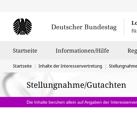
L
fü
Hauptnavigation
Startseite
Informationen/Hilfe
Reg
Sie
Startseite
Inhalte der Interessenvertretung
Stellungnahm
befinden
Stellungnahme/Gutachten
sich
hier:
Die Inhalte beruhen allein auf Angaben der Interessenver