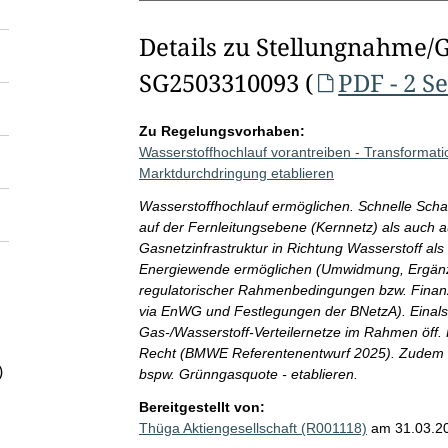
Details zu Stellungnahme/
SG2503310093 (
PDF - 2 S
Zu Regelungsvorhaben:
Wasserstoffhochlauf vorantreiben - Transformat
Marktdurchdringung etablieren
Wasserstoffhochlauf ermöglichen. Schnelle Scha
auf der Fernleitungsebene (Kernnetz) als auch a
Gasnetzinfrastruktur in Richtung Wasserstoff als
Energiewende ermöglichen (Umwidmung, Ergänzu
regulatorischer Rahmenbedingungen bzw. Finanz
via EnWG und Festlegungen der BNetzA). Eina
Gas-/Wasserstoff-Verteilernetze im Rahmen öff. 
Recht (BMWE Referentenentwurf 2025). Zudem In
)
bspw. Grünngasquote - etablieren.
Bereitgestellt von:
Thüga Aktiengesellschaft (R001118)
am 31.03.2