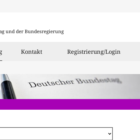
Direkt
zum
ag und der Bundesregierung
Inhalt
ausgewählt
g
Kontakt
Registrierung/Login