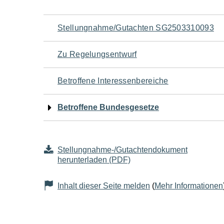
Navigation
Stellungnahme/Gutachten SG2503310093
für
Zu Regelungsentwurf
den
Betroffene Interessenbereiche
Seiteninhalt
Betroffene Bundesgesetze
Stellungnahme-/Gutachtendokument
herunterladen (PDF)
Inhalt dieser Seite melden
(
Mehr Informationen