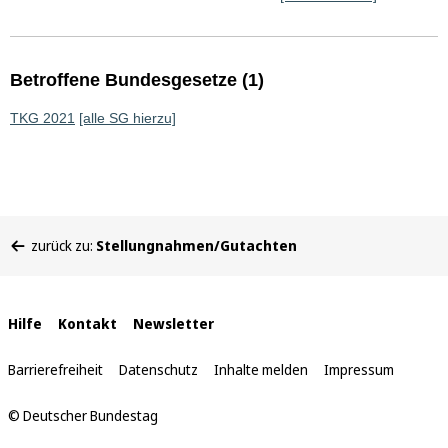
Betroffene Bundesgesetze (1)
TKG 2021
[alle SG hierzu]
Sie
zurück zu:
Stellungnahmen/Gutachten
befinden
sich
hier:
Interne
Hilfe
Kontakt
Newsletter
Links
Barrierefreiheit
Datenschutz
Inhalte melden
Impressum
© Deutscher Bundestag