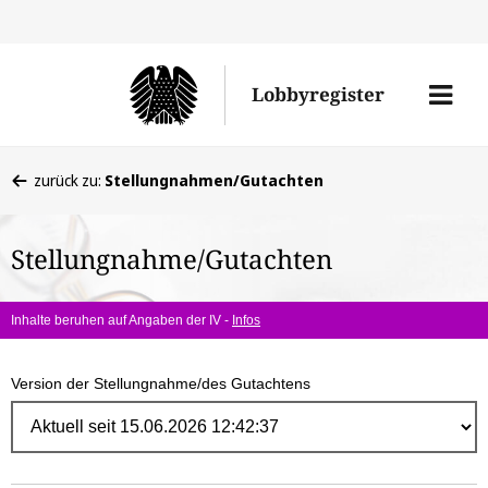
Direk
zum
Men
Lobbyregister
Inhal
öffne
Sie
zurück zu:
Stellungnahmen/Gutachten
befinden
sich
Stellungnahme/Gutachten
hier:
Inhalte beruhen auf Angaben der IV -
Infos
Version der Stellungnahme/des Gutachtens