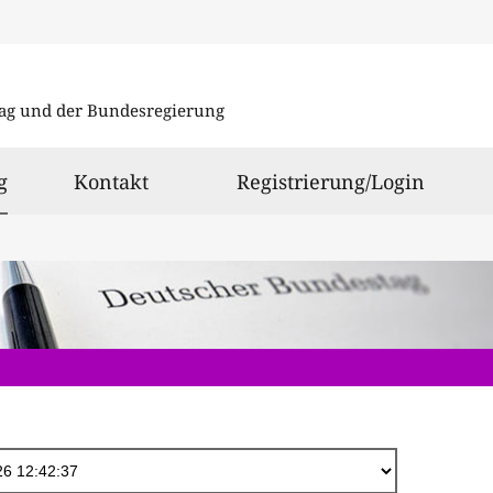
Direkt
zum
ag und der Bundesregierung
Inhalt
ausgewählt
g
Kontakt
Registrierung/Login