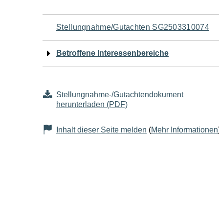
Navigation
Stellungnahme/Gutachten SG2503310074
für
Betroffene Interessenbereiche
den
Seiteninhalt
Stellungnahme-/Gutachtendokument
herunterladen (PDF)
Inhalt dieser Seite melden
(
Mehr Informationen