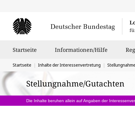
L
fü
Hauptnavigation
Startseite
Informationen/Hilfe
Reg
Sie
Startseite
Inhalte der Interessenvertretung
Stellungnahm
befinden
Stellungnahme/Gutachten
sich
hier:
Die Inhalte beruhen allein auf Angaben der Interessenver