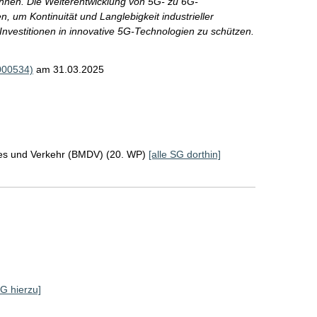
ennen. Die Weiterentwicklung von 5G- zu 6G-
 um Kontinuität und Langlebigkeit industrieller
Investitionen in innovative 5G-Technologien zu schützen.
000534)
am 31.03.2025
ales und Verkehr (BMDV) (20. WP)
[alle SG dorthin]
SG hierzu]