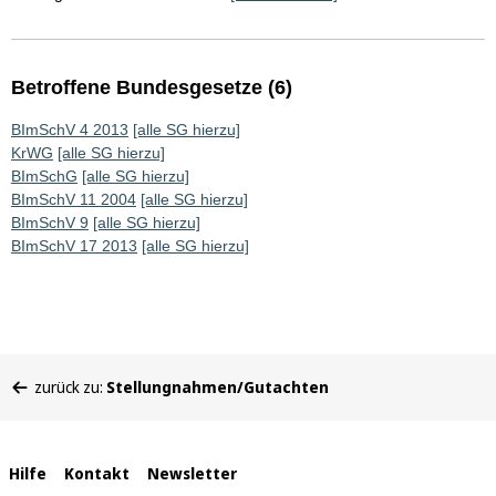
Betroffene Bundesgesetze (6)
BImSchV 4 2013
[alle SG hierzu]
KrWG
[alle SG hierzu]
BImSchG
[alle SG hierzu]
BImSchV 11 2004
[alle SG hierzu]
BImSchV 9
[alle SG hierzu]
BImSchV 17 2013
[alle SG hierzu]
Sie
zurück zu:
Stellungnahmen/Gutachten
befinden
sich
hier:
Interne
Hilfe
Kontakt
Newsletter