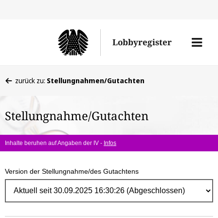
Direk
zum
Men
Lobbyregister
Inhal
öffne
Sie
zurück zu:
Stellungnahmen/Gutachten
befinden
sich
Stellungnahme/Gutachten
hier:
Inhalte beruhen auf Angaben der IV -
Infos
Version der Stellungnahme/des Gutachtens