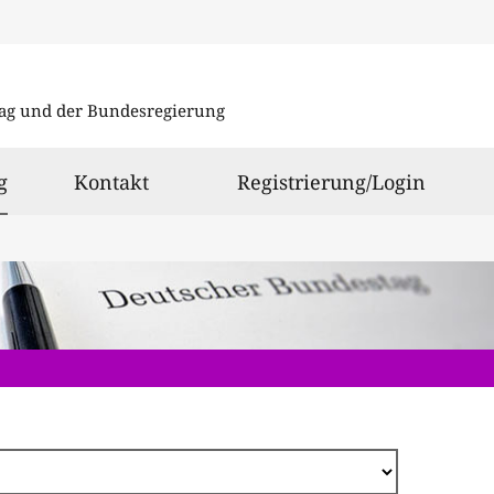
Direkt
zum
ag und der Bundesregierung
Inhalt
ausgewählt
g
Kontakt
Registrierung/Login