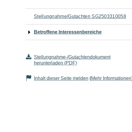
Navigation
Stellungnahme/Gutachten SG2503310058
für
Betroffene Interessenbereiche
den
Seiteninhalt
Stellungnahme-/Gutachtendokument
herunterladen (PDF)
Inhalt dieser Seite melden
(
Mehr Informationen