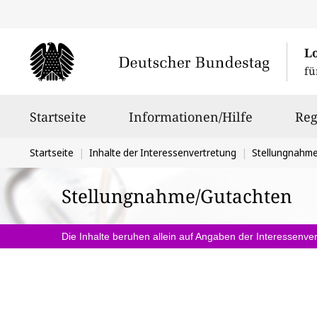
L
fü
Hauptnavigation
Startseite
Informationen/Hilfe
Reg
Sie
Startseite
Inhalte der Interessenvertretung
Stellungnahm
befinden
Stellungnahme/Gutachten
sich
hier:
Die Inhalte beruhen allein auf Angaben der Interessenver