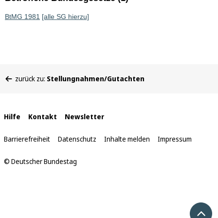
BtMG 1981
[alle SG hierzu]
Sie
zurück zu:
Stellungnahmen/Gutachten
befinden
sich
hier:
Interne
Hilfe
Kontakt
Newsletter
Links
Barrierefreiheit
Datenschutz
Inhalte melden
Impressum
© Deutscher Bundestag
Nach