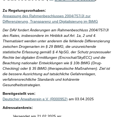
Zu Regelungsvorhaben:
Anpassung des Rahmenbeschlusses 2004/757/JI zur
Differenzierung, Transparenz und Digitalisierung im BtMG
Der DAV fordert Änderungen am Rahmenbeschluss 2004/757/JI
des Rates, insbesondere im Hinblick auf Art. 1a, 2 und 4.
Thematisiert werden unter anderem die fehlende Differenzierung
zwischen Drogenarten im § 29 BtMG, die unzureichende
statistische Erfassung gemäß § 4 NpSG, der Schutz prozessualer
Rechte bei digitalen Ermittlungen (Encrochat/SkyECC) und die
Beachtung nationaler Entwicklungen wie § 10b BtMG (Drug-
Checking) oder § 35 BtMG (therapeutische Maßnahmen). Ziel ist
die bessere Ausrichtung auf tatsächliche Gefahrenlagen,
verfahrensrechtliche Standards und kohärente
Gesundheitsstrategien.
Bereitgestellt von:
Deutscher Anwaltverein e.V. (R000952)
am 03.04.2025
Adressatenkreis:
Versendet am 21.02.2025 an: