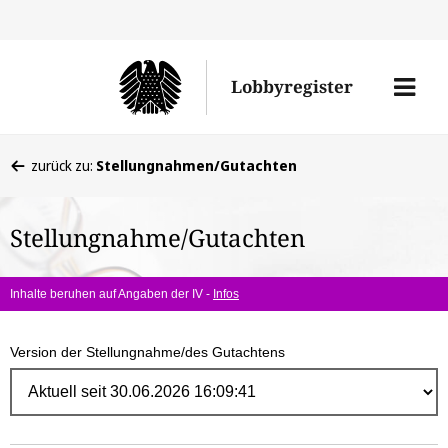
Direk
zum
Men
Lobbyregister
Inhal
öffne
Sie
zurück zu:
Stellungnahmen/Gutachten
befinden
sich
Stellungnahme/Gutachten
hier:
Inhalte beruhen auf Angaben der IV -
Infos
Version der Stellungnahme/des Gutachtens