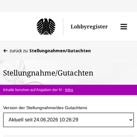
Direk
zum
Men
Lobbyregister
Inhal
öffne
Sie
zurück zu:
Stellungnahmen/Gutachten
befinden
sich
Stellungnahme/Gutachten
hier:
Inhalte beruhen auf Angaben der IV -
Infos
Version der Stellungnahme/des Gutachtens