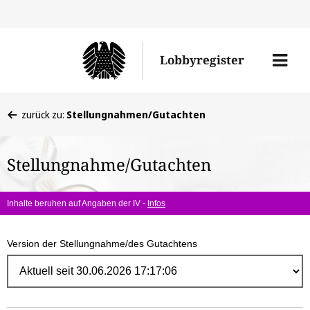
Direk
zum
Men
Lobbyregister
Inhal
öffne
Sie
zurück zu:
Stellungnahmen/Gutachten
befinden
sich
Stellungnahme/Gutachten
hier:
Inhalte beruhen auf Angaben der IV -
Infos
Version der Stellungnahme/des Gutachtens