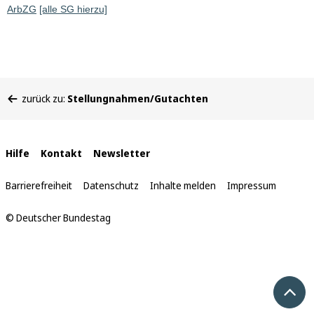
ArbZG
[alle SG hierzu]
Sie
zurück zu:
Stellungnahmen/Gutachten
befinden
sich
hier:
Interne
Hilfe
Kontakt
Newsletter
Links
Barrierefreiheit
Datenschutz
Inhalte melden
Impressum
© Deutscher Bundestag
Nach