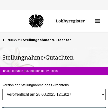
Direk
zum
Men
Lobbyregister
Inhal
öffne
Sie
zurück zu:
Stellungnahmen/Gutachten
befinden
sich
Stellungnahme/Gutachten
hier:
Inhalte beruhen auf Angaben der IV -
Infos
Version der Stellungnahme/des Gutachtens