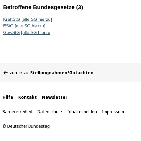
Betroffene Bundesgesetze (3)
KraftStG
[alle SG hierzu]
EStG
[alle SG hierzu]
GewStG
[alle SG hierzu]
Sie
zurück zu:
Stellungnahmen/Gutachten
befinden
sich
hier:
Interne
Hilfe
Kontakt
Newsletter
Links
Barrierefreiheit
Datenschutz
Inhalte melden
Impressum
© Deutscher Bundestag