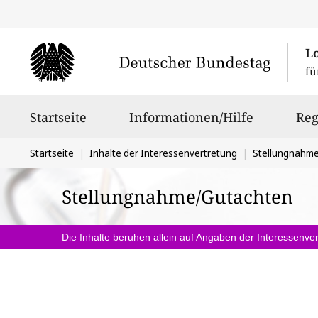
L
fü
Hauptnavigation
Startseite
Informationen/Hilfe
Reg
Sie
Startseite
Inhalte der Interessenvertretung
Stellungnahm
befinden
Stellungnahme/Gutachten
sich
hier:
Die Inhalte beruhen allein auf Angaben der Interessenver