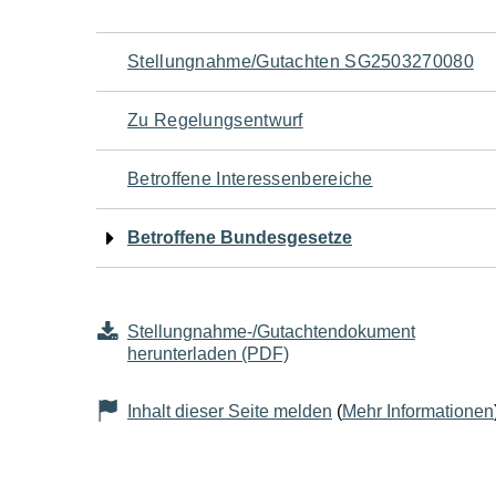
Navigation
Stellungnahme/Gutachten SG2503270080
für
Zu Regelungsentwurf
den
Betroffene Interessenbereiche
Seiteninhalt
Betroffene Bundesgesetze
Stellungnahme-/Gutachtendokument
herunterladen (PDF)
Inhalt dieser Seite melden
(
Mehr Informationen