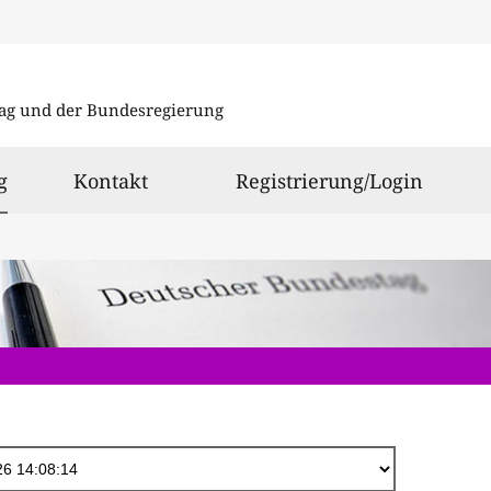
Direkt
zum
ag und der Bundesregierung
Inhalt
ausgewählt
g
Kontakt
Registrierung/Login