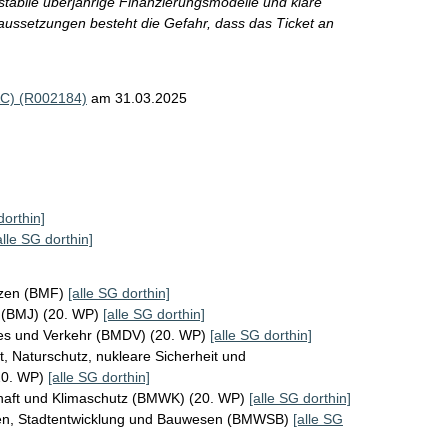
 stabile überjährige Finanzierungsmodelle und klare
ussetzungen besteht die Gefahr, dass das Ticket an
AC) (R002184)
am 31.03.2025
dorthin]
alle SG dorthin]
nzen (BMF)
[alle SG dorthin]
z (BMJ) (20. WP)
[alle SG dorthin]
ales und Verkehr (BMDV) (20. WP)
[alle SG dorthin]
, Naturschutz, nukleare Sicherheit und
20. WP)
[alle SG dorthin]
chaft und Klimaschutz (BMWK) (20. WP)
[alle SG dorthin]
en, Stadtentwicklung und Bauwesen (BMWSB)
[alle SG