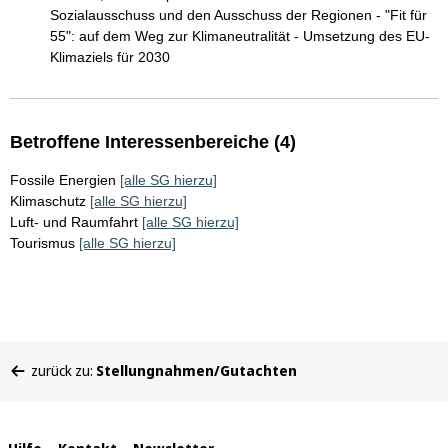
Sozialausschuss und den Ausschuss der Regionen - "Fit für
55": auf dem Weg zur Klimaneutralität - Umsetzung des EU-
Klimaziels für 2030
Betroffene Interessenbereiche (4)
Fossile Energien
[alle SG hierzu]
Klimaschutz
[alle SG hierzu]
Luft- und Raumfahrt
[alle SG hierzu]
Tourismus
[alle SG hierzu]
Sie
zurück zu:
Stellungnahmen/Gutachten
befinden
sich
hier: