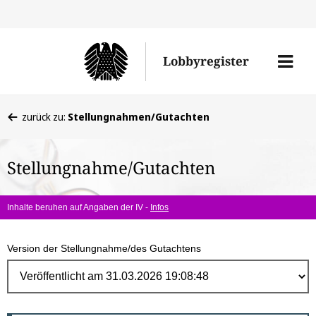
Direk
zum
Men
Lobbyregister
Inhal
öffne
Sie
zurück zu:
Stellungnahmen/Gutachten
befinden
sich
Stellungnahme/Gutachten
hier:
Inhalte beruhen auf Angaben der IV -
Infos
Version der Stellungnahme/des Gutachtens