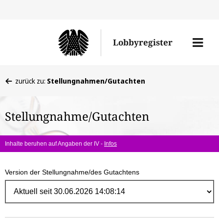
Direk
zum
Men
Lobbyregister
Inhal
öffne
Sie
zurück zu:
Stellungnahmen/Gutachten
befinden
sich
Stellungnahme/Gutachten
hier:
Inhalte beruhen auf Angaben der IV -
Infos
Version der Stellungnahme/des Gutachtens