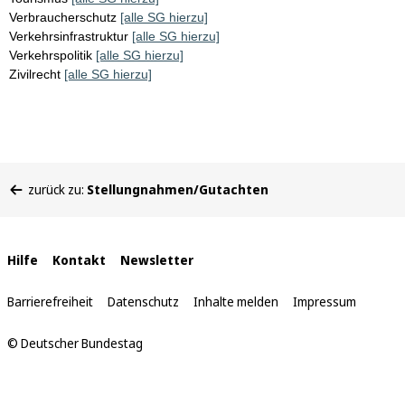
Verbraucherschutz
[alle SG hierzu]
Verkehrsinfrastruktur
[alle SG hierzu]
Verkehrspolitik
[alle SG hierzu]
Zivilrecht
[alle SG hierzu]
Sie
zurück zu:
Stellungnahmen/Gutachten
befinden
sich
hier:
Interne
Hilfe
Kontakt
Newsletter
Links
Barrierefreiheit
Datenschutz
Inhalte melden
Impressum
© Deutscher Bundestag