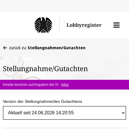
Direk
zum
Men
Lobbyregister
Inhal
öffne
Sie
zurück zu:
Stellungnahmen/Gutachten
befinden
sich
Stellungnahme/Gutachten
hier:
Inhalte beruhen auf Angaben der IV -
Infos
Version der Stellungnahme/des Gutachtens