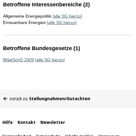
Betroffene Interessenbereiche (2)
Allgemeine Energiepolitik
[alle SG hierzu]
Erneuerbare Energien
[alle SG hierzu]
Betroffene Bundesgesetze (1)
BNatSchG 2009
[alle SG hierzu]
Sie
zurück zu:
Stellungnahmen/Gutachten
befinden
sich
hier:
Interne
Hilfe
Kontakt
Newsletter
Links