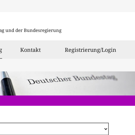
Direkt
zum
ag und der Bundesregierung
Inhalt
ausgewählt
g
Kontakt
Registrierung/Login