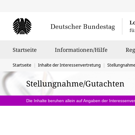
L
fü
Hauptnavigation
Startseite
Informationen/Hilfe
Reg
Sie
Startseite
Inhalte der Interessenvertretung
Stellungnahm
befinden
Stellungnahme/Gutachten
sich
hier:
Die Inhalte beruhen allein auf Angaben der Interessenver