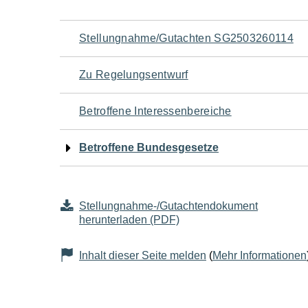
Navigation
Stellungnahme/Gutachten SG2503260114
für
Zu Regelungsentwurf
den
Betroffene Interessenbereiche
Seiteninhalt
Betroffene Bundesgesetze
Stellungnahme-/Gutachtendokument
herunterladen (PDF)
Inhalt dieser Seite melden
(
Mehr Informationen