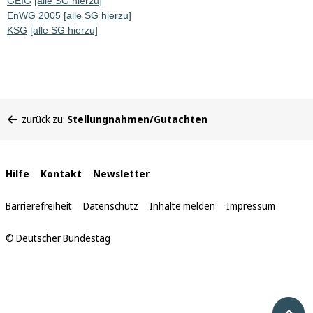
GEIG
[alle SG hierzu]
EnWG 2005
[alle SG hierzu]
KSG
[alle SG hierzu]
Sie
zurück zu:
Stellungnahmen/Gutachten
befinden
sich
hier:
Interne
Hilfe
Kontakt
Newsletter
Links
Barrierefreiheit
Datenschutz
Inhalte melden
Impressum
© Deutscher Bundestag
Nach