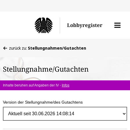
Direk
zum
Men
Lobbyregister
Inhal
öffne
Sie
zurück zu:
Stellungnahmen/Gutachten
befinden
sich
Stellungnahme/Gutachten
hier:
Inhalte beruhen auf Angaben der IV -
Infos
Version der Stellungnahme/des Gutachtens