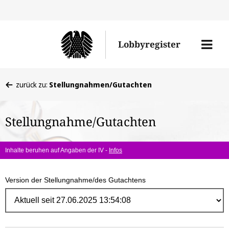
Direk
zum
Men
Lobbyregister
Inhal
öffne
Sie
zurück zu:
Stellungnahmen/Gutachten
befinden
sich
Stellungnahme/Gutachten
hier:
Inhalte beruhen auf Angaben der IV -
Infos
Version der Stellungnahme/des Gutachtens