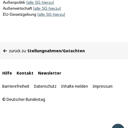
Außenpolitik
[alle SG hierzu]
Außenwirtschaft
[alle SG hierzu]
EU-Gesetzgebung
[alle SG hierzu]
Sie
zurück zu:
Stellungnahmen/Gutachten
befinden
sich
hier:
Interne
Hilfe
Kontakt
Newsletter
Links
Barrierefreiheit
Datenschutz
Inhalte melden
Impressum
© Deutscher Bundestag