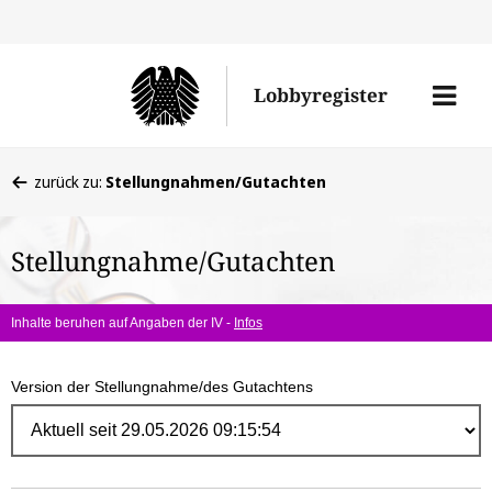
Direk
zum
Men
Lobbyregister
Inhal
öffne
Sie
zurück zu:
Stellungnahmen/Gutachten
befinden
sich
Stellungnahme/Gutachten
hier:
Inhalte beruhen auf Angaben der IV -
Infos
Version der Stellungnahme/des Gutachtens