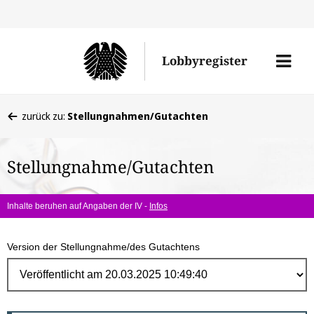
Direk
zum
Men
Lobbyregister
Inhal
öffne
Sie
zurück zu:
Stellungnahmen/Gutachten
befinden
sich
Stellungnahme/Gutachten
hier:
Inhalte beruhen auf Angaben der IV -
Infos
Version der Stellungnahme/des Gutachtens