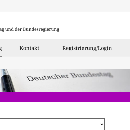
Direkt
zum
ag und der Bundesregierung
Inhalt
ausgewählt
g
Kontakt
Registrierung/Login