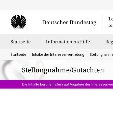
L
fü
Hauptnavigation
Startseite
Informationen/Hilfe
Reg
Sie
Startseite
Inhalte der Interessenvertretung
Stellungnahm
befinden
Stellungnahme/Gutachten
sich
hier:
Die Inhalte beruhen allein auf Angaben der Interessenver