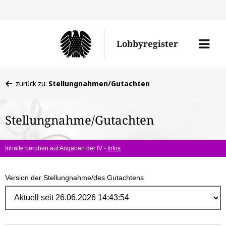
Direk
zum
Men
Lobbyregister
Inhal
öffne
Sie
zurück zu:
Stellungnahmen/Gutachten
befinden
sich
Stellungnahme/Gutachten
hier:
Inhalte beruhen auf Angaben der IV -
Infos
Version der Stellungnahme/des Gutachtens