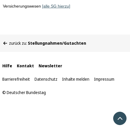
Versicherungswesen
[alle SG hierzu]
Sie
zurück zu:
Stellungnahmen/Gutachten
befinden
sich
hier:
Interne
Hilfe
Kontakt
Newsletter
Links
Barrierefreiheit
Datenschutz
Inhalte melden
Impressum
© Deutscher Bundestag
Nach