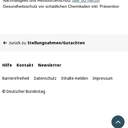
Nachhaltigkeit und Ressourcenschutz
[alle SG hierzu]
Gesundheitsschutz vor schädlichen Chemikalien inkl. Prävention
Sie
zurück zu:
Stellungnahmen/Gutachten
befinden
sich
hier:
Interne
Hilfe
Kontakt
Newsletter
Links
Barrierefreiheit
Datenschutz
Inhalte melden
Impressum
© Deutscher Bundestag
Nach