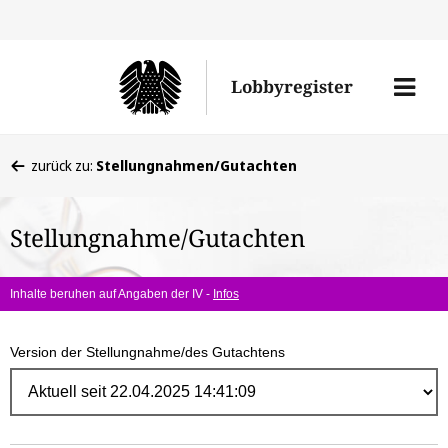
Direk
zum
Men
Lobbyregister
Inhal
öffne
Sie
zurück zu:
Stellungnahmen/Gutachten
befinden
sich
Stellungnahme/Gutachten
hier:
Inhalte beruhen auf Angaben der IV -
Infos
Version der Stellungnahme/des Gutachtens