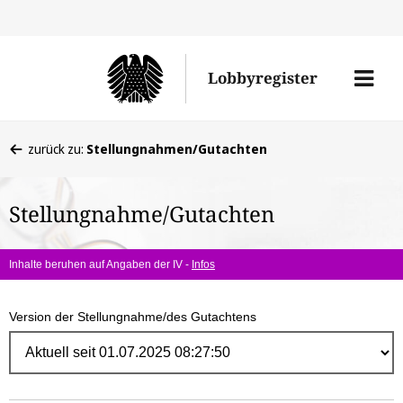
Direk
zum
Men
Lobbyregister
Inhal
öffne
Sie
zurück zu:
Stellungnahmen/Gutachten
befinden
sich
Stellungnahme/Gutachten
hier:
Inhalte beruhen auf Angaben der IV -
Infos
Version der Stellungnahme/des Gutachtens