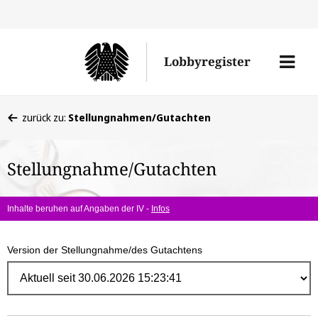
Direk
zum
Men
Lobbyregister
Inhal
öffne
Sie
zurück zu:
Stellungnahmen/Gutachten
befinden
sich
Stellungnahme/Gutachten
hier:
Inhalte beruhen auf Angaben der IV -
Infos
Version der Stellungnahme/des Gutachtens