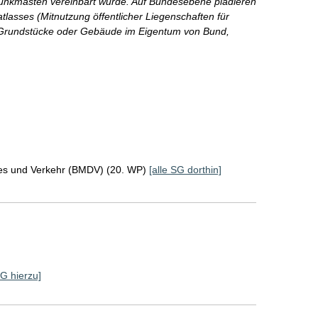
funkmasten vereinbart wurde. Auf Bundesebene plädieren
atlasses (Mitnutzung öffentlicher Liegenschaften für
le Grundstücke oder Gebäude im Eigentum von Bund,
ales und Verkehr (BMDV) (20. WP)
[alle SG dorthin]
SG hierzu]