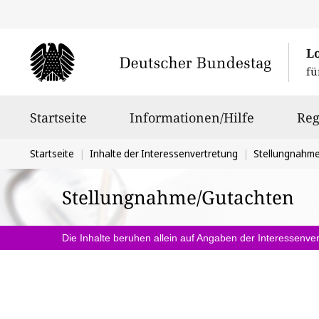
L
fü
Hauptnavigation
Startseite
Informationen/Hilfe
Reg
Sie
Startseite
Inhalte der Interessenvertretung
Stellungnahm
befinden
Stellungnahme/Gutachten
sich
hier:
Die Inhalte beruhen allein auf Angaben der Interessenver