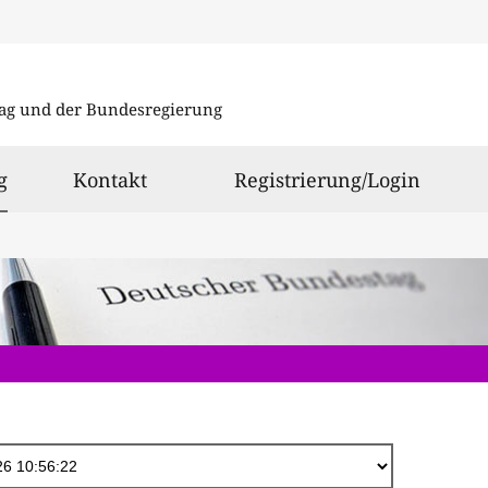
Direkt
zum
ag und der Bundesregierung
Inhalt
ausgewählt
g
Kontakt
Registrierung/Login