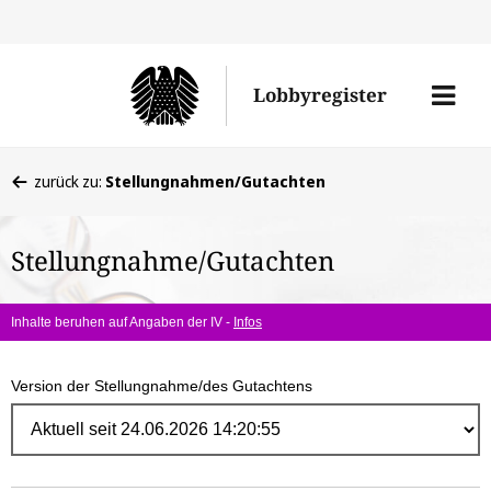
Direk
zum
Men
Lobbyregister
Inhal
öffne
Sie
zurück zu:
Stellungnahmen/Gutachten
befinden
sich
Stellungnahme/Gutachten
hier:
Inhalte beruhen auf Angaben der IV -
Infos
Version der Stellungnahme/des Gutachtens