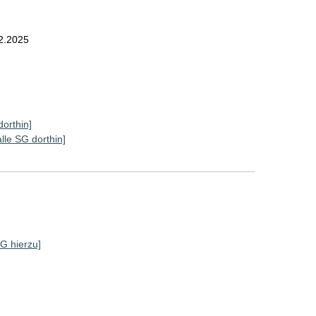
2.2025
dorthin]
alle SG dorthin]
SG hierzu]