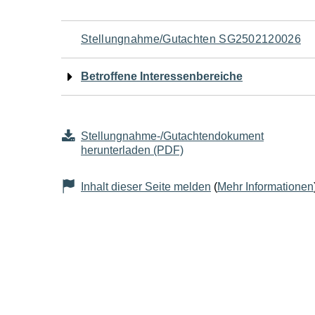
Navigation
Stellungnahme/Gutachten SG2502120026
für
Betroffene Interessenbereiche
den
Seiteninhalt
Stellungnahme-/Gutachtendokument
herunterladen (PDF)
Inhalt dieser Seite melden
(
Mehr Informationen