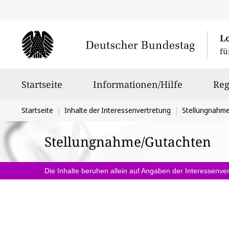
L
fü
Hauptnavigation
Startseite
Informationen/Hilfe
Reg
Sie
Startseite
Inhalte der Interessenvertretung
Stellungnahm
befinden
Stellungnahme/Gutachten
sich
hier:
Die Inhalte beruhen allein auf Angaben der Interessenver