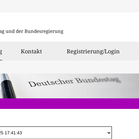
Direkt
zum
ag und der Bundesregierung
Inhalt
ausgewählt
g
Kontakt
Registrierung/Login