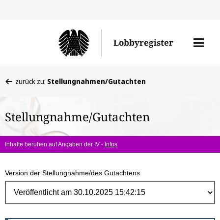
Direk
zum
Men
Lobbyregister
Inhal
öffne
Sie
zurück zu:
Stellungnahmen/Gutachten
befinden
sich
Stellungnahme/Gutachten
hier:
Inhalte beruhen auf Angaben der IV -
Infos
Version der Stellungnahme/des Gutachtens