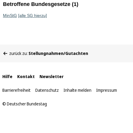
Betroffene Bundesgesetze (1)
MinStG
[alle SG hierzu]
Sie
zurück zu:
Stellungnahmen/Gutachten
befinden
sich
hier:
Interne
Hilfe
Kontakt
Newsletter
Links
Barrierefreiheit
Datenschutz
Inhalte melden
Impressum
© Deutscher Bundestag