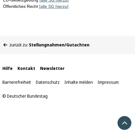
EU-Gesetzgebung
[alle SG hierzu]
Öffentliches Recht
[alle SG hierzu]
Sie
zurück zu:
Stellungnahmen/Gutachten
befinden
sich
hier:
Interne
Hilfe
Kontakt
Newsletter
Links
Barrierefreiheit
Datenschutz
Inhalte melden
Impressum
© Deutscher Bundestag
Nach