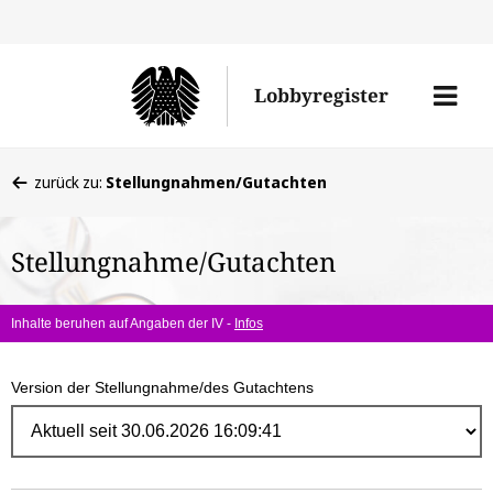
Direk
zum
Men
Lobbyregister
Inhal
öffne
Sie
zurück zu:
Stellungnahmen/Gutachten
befinden
sich
Stellungnahme/Gutachten
hier:
Inhalte beruhen auf Angaben der IV -
Infos
Version der Stellungnahme/des Gutachtens