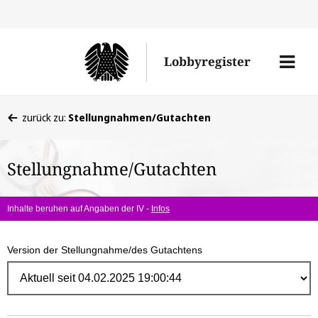
Direk
zum
Men
Lobbyregister
Inhal
öffne
Sie
zurück zu:
Stellungnahmen/Gutachten
befinden
sich
Stellungnahme/Gutachten
hier:
Inhalte beruhen auf Angaben der IV -
Infos
Version der Stellungnahme/des Gutachtens