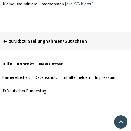
Kleine und mittlere Unternehmen
[alle SG hierzu]
Sie
zurück zu:
Stellungnahmen/Gutachten
befinden
sich
hier:
Interne
Hilfe
Kontakt
Newsletter
Links
Barrierefreiheit
Datenschutz
Inhalte melden
Impressum
© Deutscher Bundestag
Nach