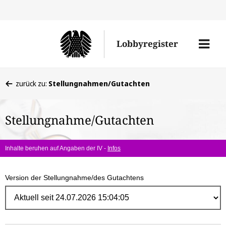
Direk
zum
Men
Lobbyregister
Inhal
öffne
Sie
zurück zu:
Stellungnahmen/Gutachten
befinden
sich
Stellungnahme/Gutachten
hier:
Inhalte beruhen auf Angaben der IV -
Infos
Version der Stellungnahme/des Gutachtens