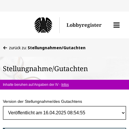
Direk
zum
Men
Lobbyregister
Inhal
öffne
Sie
zurück zu:
Stellungnahmen/Gutachten
befinden
sich
Stellungnahme/Gutachten
hier:
Inhalte beruhen auf Angaben der IV -
Infos
Version der Stellungnahme/des Gutachtens