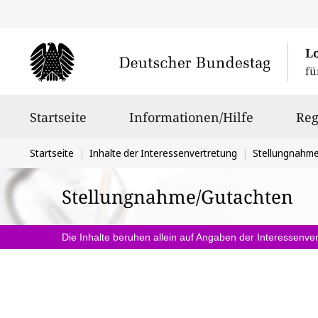
L
fü
Hauptnavigation
Startseite
Informationen/Hilfe
Reg
Sie
Startseite
Inhalte der Interessenvertretung
Stellungnahm
befinden
Stellungnahme/Gutachten
sich
hier:
Die Inhalte beruhen allein auf Angaben der Interessenver