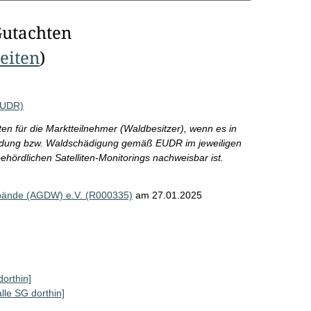
Gutachten
Seiten
)
EUDR)
ten für die Marktteilnehmer (Waldbesitzer), wenn es in
aldung bzw. Waldschädigung gemäß EUDR im jeweiligen
ördlichen Satelliten-Monitorings nachweisbar ist.
rbände (AGDW) e.V. (R000335)
am 27.01.2025
dorthin]
alle SG dorthin]