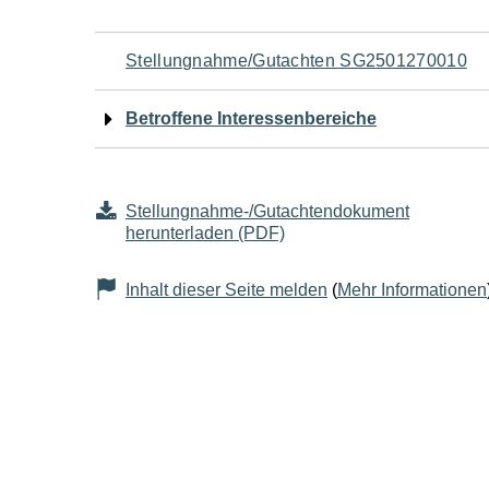
Navigation
Stellungnahme/Gutachten SG2501270010
für
Betroffene Interessenbereiche
den
Seiteninhalt
Stellungnahme-/Gutachtendokument
herunterladen (PDF)
Inhalt dieser Seite melden
(
Mehr Informationen