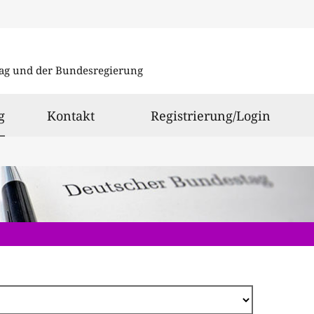
Direkt
zum
ag und der Bundesregierung
Inhalt
ausgewählt
g
Kontakt
Registrierung/Login