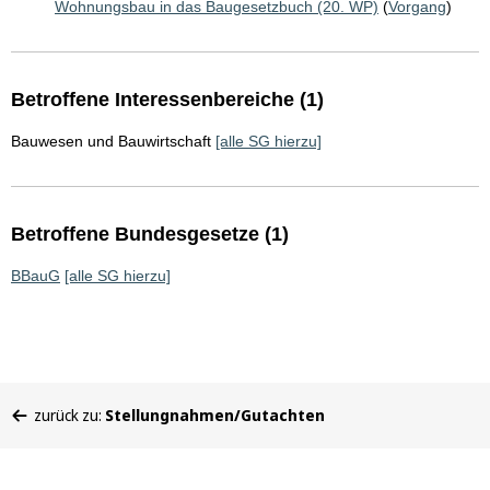
Wohnungsbau in das Baugesetzbuch (20. WP)
(
Vorgang
)
Betroffene Interessenbereiche (1)
Bauwesen und Bauwirtschaft
[alle SG hierzu]
Betroffene Bundesgesetze (1)
BBauG
[alle SG hierzu]
Sie
zurück zu:
Stellungnahmen/Gutachten
befinden
sich
hier: