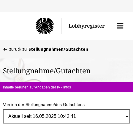
Direk
zum
Men
Lobbyregister
Inhal
öffne
Sie
zurück zu:
Stellungnahmen/Gutachten
befinden
sich
Stellungnahme/Gutachten
hier:
Inhalte beruhen auf Angaben der IV -
Infos
Version der Stellungnahme/des Gutachtens